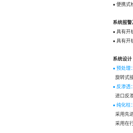
便携式
●
系统报警
具有开
●
具有开
●
系统设计
预处理
●
旋转式接
反渗透
●
进口反渗
纯化柱
●
采用先进
采用在行