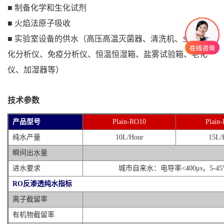
■
制备化学和生化试剂
■
火焰法原子吸收
■
实验室设备的供水（高压高温灭菌器、清洗机、全自动生
化分析仪、免疫分析仪、恒温恒湿箱、盐雾试验箱、老化
仪、加湿器等）
技术参数
产品型号
Plain-RO10
Plain
纯水产量
10L/Hour
15L/
瞬间出水量
进水要求
城市自来水：电导率<400μs，5-45℃，
RO反渗透纯水指标
离子截留率
有机物截留率