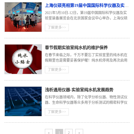
上海仪硕亮相第19届中国国际科学仪器及实验室装备展览会
2021年5月10日-12日，第19届中国国际科学仪器及实
验室装备展览会在北京国家会议中心举办，上海仪硕
科学仪器作为实验室纯水设备行业的纯水机设备供应
了解更多>>
商，亮相此展会。 上海仪硕自创办以后，持续创新，
不断实现
春节假期实验室纯水机的维护保养
在春节来临之际，千万不要忘了实验室里的纯水机在
假期里也是需要妥善保护喔！纯水机停用及再次启用
需注意哪些问题呢？
了解更多>>
浅析通用仪器-实验室纯水机发展趋势
在科学仪器领域内，除了化学分析仪器、物性测试仪
器、生命科学仪器等众多用于分析测试的精密科学仪
器之外，还有一大类仪器虽不能直接对样品进行定量
了解更多>>
或定性分析，但对于实验室分析测试工作的有效开展
同样必
«
1
2
»