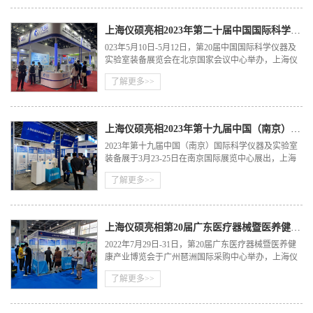
展览中心现场A1P31号展位，参观治谈。
上海仪硕亮相2023年第二十届中国国际科学仪器及实验室装备展览会
023年5月10日-5月12日，第20届中国国际科学仪器及
实验室装备展览会在北京国家会议中心举办，上海仪
硕科学仪器作为实验室纯水设备行业的纯水机设备供
了解更多>>
应商，携旗下全系列实验室纯水系统产品亮相此展
会。
上海仪硕亮相2023年第十九届中国（南京）国际科学仪器及实验室装备展
2023年第十九届中国（南京）国际科学仪器及实验室
装备展于3月23-25日在南京国际展览中心展出，上海
仪硕实验室纯水设备参与此次展览，E111展位，诚邀
了解更多>>
您莅临指导，期待与您会面！
上海仪硕亮相第20届广东医疗器械暨医养健康产业博览会
2022年7月29日-31日，第20届广东医疗器械暨医养健
康产业博览会于广州琶洲国际采购中心举办，上海仪
硕科学仪器作为实验室纯水设备行业的纯水机设备供
了解更多>>
应商，亮相此展会。欢迎各界人士莅临参观。